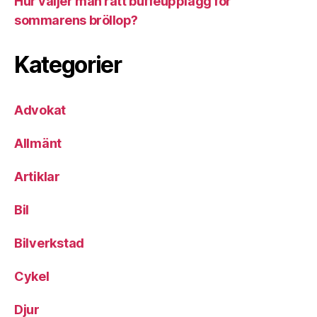
Hur väljer man rätt bufféupplägg för
sommarens bröllop?
Kategorier
Advokat
Allmänt
Artiklar
Bil
Bilverkstad
Cykel
Djur