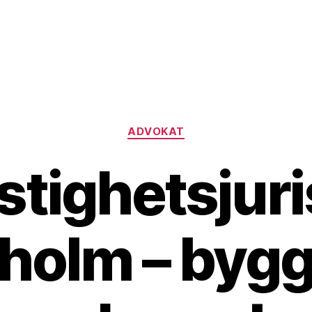
Kategorier
ADVOKAT
stighetsjuris
holm – byg