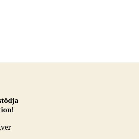
stödja
tion!
äver