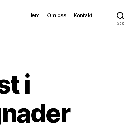
Hem
Om oss
Kontakt
Sök
t i
gnader