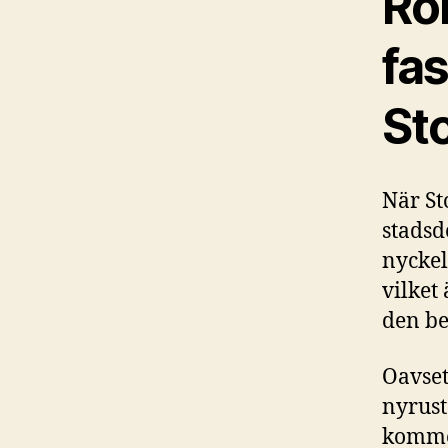
Rol
fas
St
När St
stadsde
nyckel
vilket
den be
Oavset
nyrust
kommer