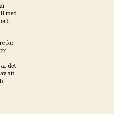
om
ill med
 och
re för
ter
 är det
av att
ch