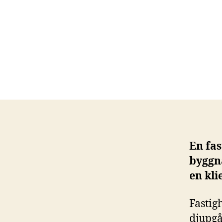
En fas
byggn
en kli
Fastig
djupgå