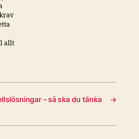
a
 krav
etta
 allt
llslösningar – så ska du tänka
→