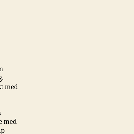
en
g,
kt med
n
de med
lp