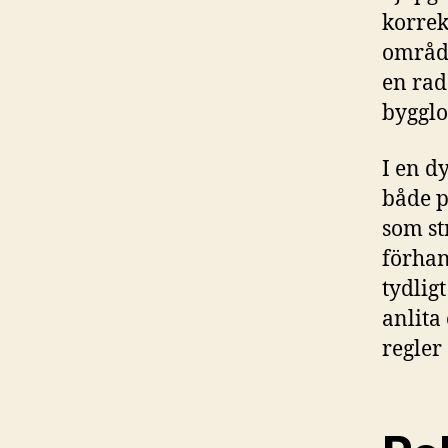
korrek
områd
en rad
bygglo
I en d
både p
som st
förhan
tydlig
anlita
regler