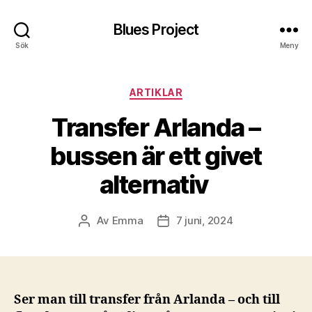
Blues Project
Sök
Meny
Kategorier
ARTIKLAR
Transfer Arlanda –
bussen är ett givet
alternativ
Av
Emma
7 juni, 2024
Inläggsförfattare
Inläggsdatum
Ser man till transfer från Arlanda – och till