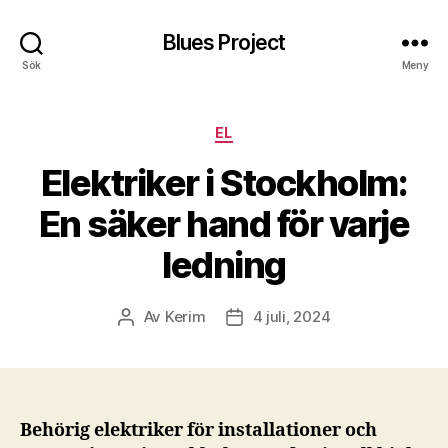
Blues Project
Sök
Meny
Kategorier
EL
Elektriker i Stockholm:
En säker hand för varje
ledning
Av
Kerim
4 juli, 2024
Inläggsförfattare
Inläggsdatum
Behörig elektriker för installationer och